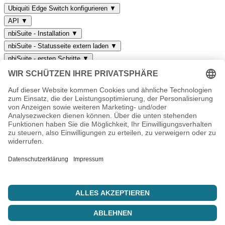
Import aus Bankingsoftware
Ubiquiti Edge Switch konfigurieren
▼
API
▼
nbiSuite - Installation
▼
nbiSuite - Statusseite extern laden
▼
nbiSuite - ersten Schritte
▼
nbiSuite - Produkt Verwaltung
▼
Ihr IT-Dienstleister aus Thüringen. Hosting, Server, Support und
individuelle Lösungen seit 2003.
info@nbiserv.de
Produkte
Domains
Webhosting
vServer
Housing
LiveConfig
Unternehmen
Über uns
Reseller
Referenzen
Sponsoring
Jobs
Support