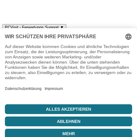
Proxmox
Proxmox Befehle
PCVisit - Ferwartungs Support
▼
Borg Backup - Fehler beim init QNAP via SSHFS
▼
Ihr IT-Dienstleister aus Thüringen. Hosting, Server, Support und
individuelle Lösungen seit 2003.
info@nbiserv.de
Produkte
Domains
Webhosting
vServer
Housing
LiveConfig
Unternehmen
Über uns
Reseller
Referenzen
Sponsoring
Jobs
Support
FAQ
Kundencenter
News
Fernwartung
Status
© 2003 – 2026 nbiserv. Alle Rechte vorbehalten.