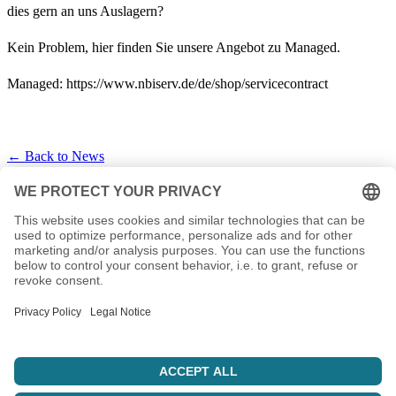
dies gern an uns Auslagern?
Kein Problem, hier finden Sie unsere Angebot zu Managed.
Managed: https://www.nbiserv.de/de/shop/servicecontract
← Back to News
Your IT service provider from Thuringia. Hosting, servers, support,
and custom solutions since 2003.
info@nbiserv.de
Products
Domains
Web Hosting
vServer
Housing
LiveConfig
Company
About Us
Reseller
References
Sponsoring
Jobs