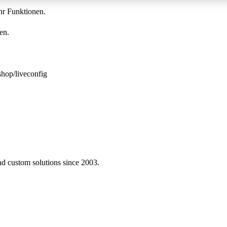
hr Funktionen.
en.
shop/liveconfig
nd custom solutions since 2003.