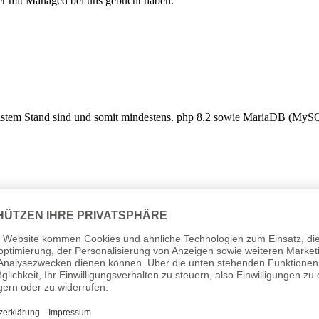
ver mit Managed bei uns gebucht haben.
uellstem Stand sind und somit mindestens. php 8.2 sowie MariaDB (MySQ
soberfläche Updates von sich selbst vorzunehmen.