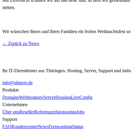
Mit Zuversicht schauen wir auf das neue Jahr. In dem wir gemeinsam 
stehen.
Wir wünschen Ihnen und Ihren Familien ein frohes Weihnachtsfest sowi
← Zurück zu News
Ihr IT-Dienstleister aus Thüringen. Hosting, Server, Support und indi
info@nbiserv.de
Produkte
Domains
Webhosting
vServer
Housing
LiveConfig
Unternehmen
Über uns
Reseller
Referenzen
Sponsoring
Jobs
Support
FAQ
Kundencenter
News
Fernwartung
Status