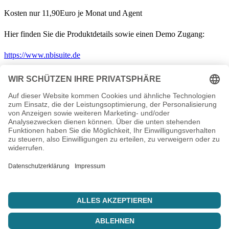
Kosten nur 11,90Euro je Monat und Agent
Hier finden Sie die Produktdetails sowie einen Demo Zugang:
https://www.nbisuite.de
← Zurück zu News
Ihr IT-Dienstleister aus Thüringen. Hosting, Server, Support und
individuelle Lösungen seit 2003.
info@nbiserv.de
Produkte
Domains
Webhosting
vServer
Housing
LiveConfig
Unternehmen
Über uns
Reseller
Referenzen
Sponsoring
Jobs
Support