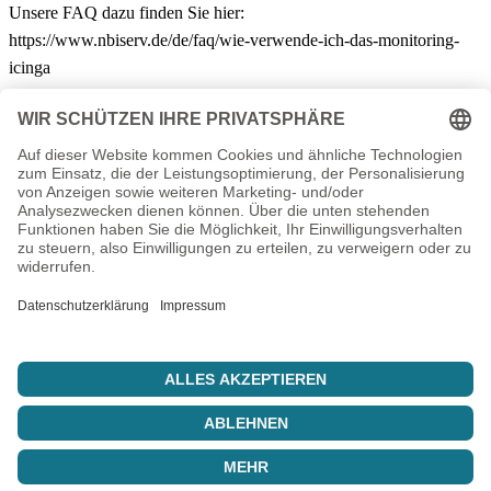
Unsere FAQ dazu finden Sie hier:
https://www.nbiserv.de/de/faq/wie-verwende-ich-das-monitoring-
icinga
← Zurück zu News
Ihr IT-Dienstleister aus Thüringen. Hosting, Server, Support und
individuelle Lösungen seit 2003.
info@nbiserv.de
Produkte
Domains
Webhosting
vServer
Housing
LiveConfig
Unternehmen
Über uns
Reseller
Referenzen
Sponsoring
Jobs
Support
FAQ
Kundencenter
News
Fernwartung
Status
© 2003 – 2026 nbiserv. Alle Rechte vorbehalten.