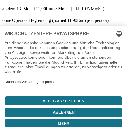
ab dem 13. Monat 11,90Euro / Monat (inkl. 19% MwSt.)
ohne Operator Begrenzung (normal 11,90Euro je Operator)
← Zurück zu News
Ihr IT-Dienstleister aus Thüringen. Hosting, Server, Support und
individuelle Lösungen seit 2003.
info@nbiserv.de
Produkte
Domains
Webhosting
vServer
Housing
LiveConfig
Unternehmen
Über uns
Reseller
Referenzen
Sponsoring
Jobs
Support
FAQ
Kundencenter
News
Fernwartung
Status
© 2003 – 2026 nbiserv. Alle Rechte vorbehalten.