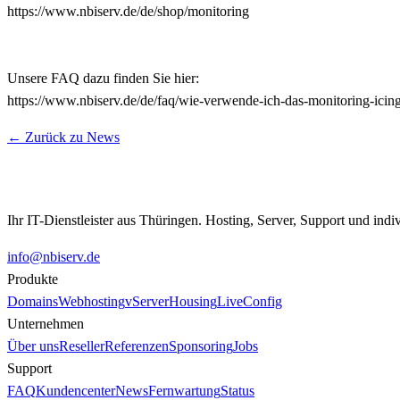
https://www.nbiserv.de/de/shop/monitoring
Unsere FAQ dazu finden Sie hier:
https://www.nbiserv.de/de/faq/wie-verwende-ich-das-monitoring-icin
← Zurück zu News
Ihr IT-Dienstleister aus Thüringen. Hosting, Server, Support und indi
info@nbiserv.de
Produkte
Domains
Webhosting
vServer
Housing
LiveConfig
Unternehmen
Über uns
Reseller
Referenzen
Sponsoring
Jobs
Support
FAQ
Kundencenter
News
Fernwartung
Status