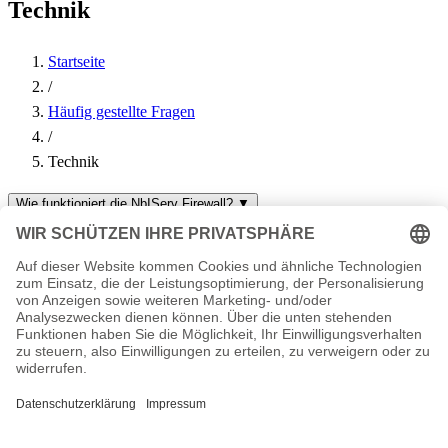
Technik
Startseite
/
Häufig gestellte Fragen
/
Technik
Wie funktioniert die NbIServ Firewall?
▼
Wie lauten die DNS / Nameserver / rDNS ns von nbiserv?
▼
Ihr IT-Dienstleister aus Thüringen. Hosting, Server, Support und
individuelle Lösungen seit 2003.
info@nbiserv.de
Produkte
Domains
Webhosting
vServer
Housing
LiveConfig