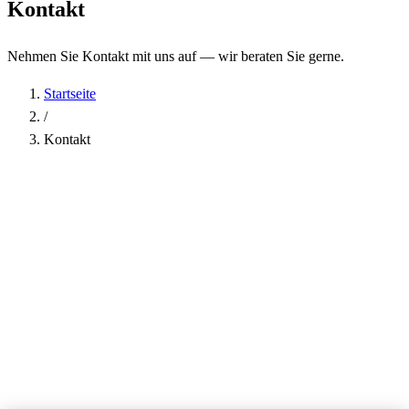
Kontakt
Nehmen Sie Kontakt mit uns auf — wir beraten Sie gerne.
Startseite
/
Kontakt
Name
*
Firma
E-Mail-Adresse
*
Telefon
Betreff
*
Nachricht
*