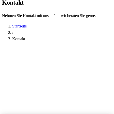
Kontakt
Nehmen Sie Kontakt mit uns auf — wir beraten Sie gerne.
Startseite
/
Kontakt
Name
*
Firma
E-Mail-Adresse
*
Telefon
Betreff
*
Nachricht
*