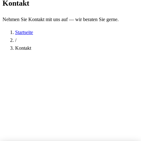
Kontakt
Nehmen Sie Kontakt mit uns auf — wir beraten Sie gerne.
Startseite
/
Kontakt
Name
*
Firma
E-Mail-Adresse
*
Telefon
Betreff
*
Nachricht
*