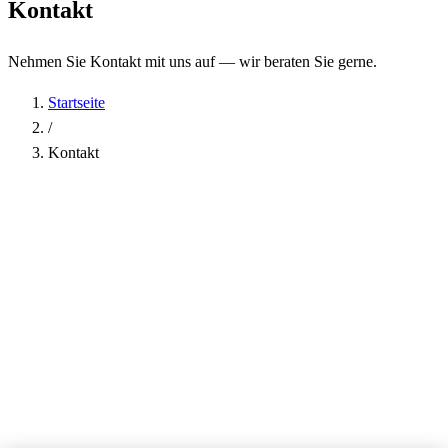
Kontakt
Nehmen Sie Kontakt mit uns auf — wir beraten Sie gerne.
Startseite
/
Kontakt
Name
*
Firma
E-Mail-Adresse
*
Telefon
Betreff
*
Nachricht
*