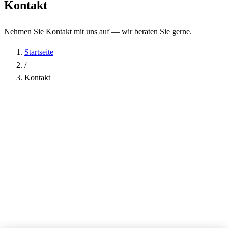
Kontakt
Nehmen Sie Kontakt mit uns auf — wir beraten Sie gerne.
Startseite
/
Kontakt
Name
*
Firma
E-Mail-Adresse
*
Telefon
Betreff
*
Nachricht
*