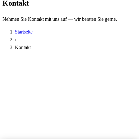
Kontakt
Nehmen Sie Kontakt mit uns auf — wir beraten Sie gerne.
Startseite
/
Kontakt
Name
*
Firma
E-Mail-Adresse
*
Telefon
Betreff
*
Nachricht
*