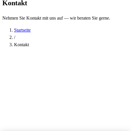
Kontakt
Nehmen Sie Kontakt mit uns auf — wir beraten Sie gerne.
Startseite
/
Kontakt
Name
*
Firma
E-Mail-Adresse
*
Telefon
Betreff
*
Nachricht
*