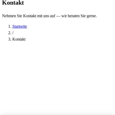
Kontakt
Nehmen Sie Kontakt mit uns auf — wir beraten Sie gerne.
Startseite
/
Kontakt
Name
*
Firma
E-Mail-Adresse
*
Telefon
Betreff
*
Nachricht
*