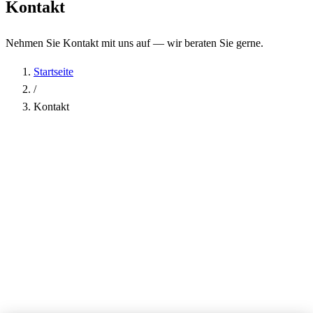
Kontakt
Nehmen Sie Kontakt mit uns auf — wir beraten Sie gerne.
Startseite
/
Kontakt
Name
*
Firma
E-Mail-Adresse
*
Telefon
Betreff
*
Nachricht
*