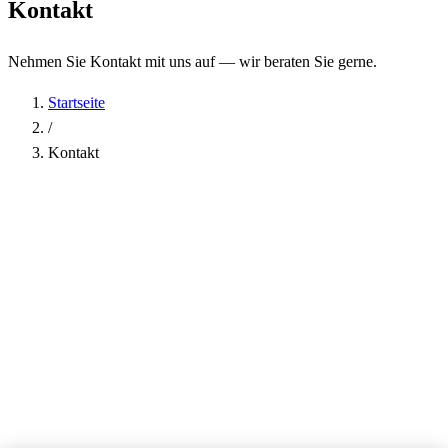
Kontakt
Nehmen Sie Kontakt mit uns auf — wir beraten Sie gerne.
Startseite
/
Kontakt
Name
*
Firma
E-Mail-Adresse
*
Telefon
Betreff
*
Nachricht
*