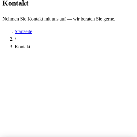
Kontakt
Nehmen Sie Kontakt mit uns auf — wir beraten Sie gerne.
Startseite
/
Kontakt
Name
*
Firma
E-Mail-Adresse
*
Telefon
Betreff
*
Nachricht
*