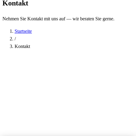
Kontakt
Nehmen Sie Kontakt mit uns auf — wir beraten Sie gerne.
Startseite
/
Kontakt
Name
*
Firma
E-Mail-Adresse
*
Telefon
Betreff
*
Nachricht
*