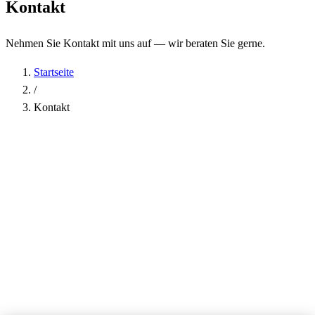
Kontakt
Nehmen Sie Kontakt mit uns auf — wir beraten Sie gerne.
Startseite
/
Kontakt
Name
*
Firma
E-Mail-Adresse
*
Telefon
Betreff
*
Nachricht
*