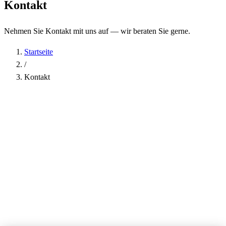
Kontakt
Nehmen Sie Kontakt mit uns auf — wir beraten Sie gerne.
Startseite
/
Kontakt
Name
*
Firma
E-Mail-Adresse
*
Telefon
Betreff
*
Nachricht
*