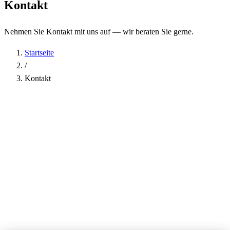
Kontakt
Nehmen Sie Kontakt mit uns auf — wir beraten Sie gerne.
Startseite
/
Kontakt
Name
*
Firma
E-Mail-Adresse
*
Telefon
Betreff
*
Nachricht
*