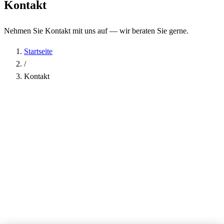
Kontakt
Nehmen Sie Kontakt mit uns auf — wir beraten Sie gerne.
Startseite
/
Kontakt
Name
*
Firma
E-Mail-Adresse
*
Telefon
Betreff
*
Nachricht
*