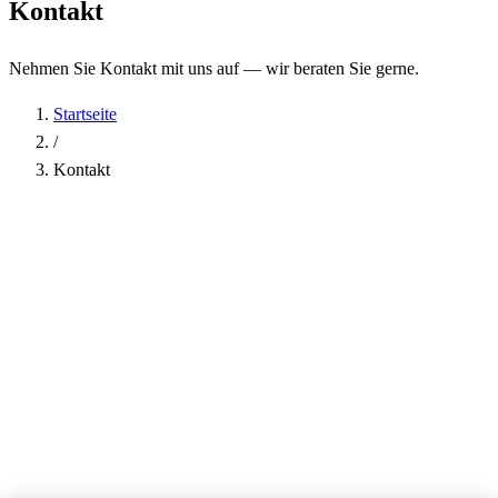
Kontakt
Nehmen Sie Kontakt mit uns auf — wir beraten Sie gerne.
Startseite
/
Kontakt
Name
*
Firma
E-Mail-Adresse
*
Telefon
Betreff
*
Nachricht
*