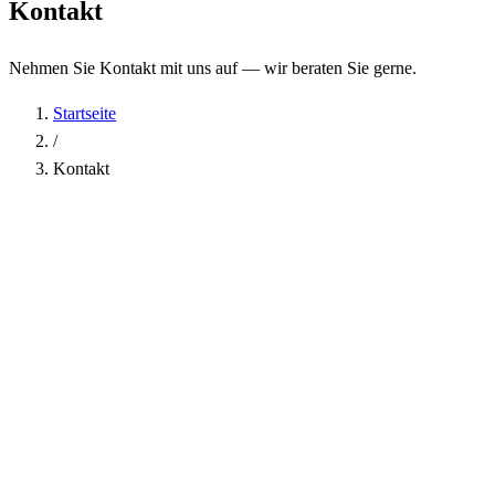
Kontakt
Nehmen Sie Kontakt mit uns auf — wir beraten Sie gerne.
Startseite
/
Kontakt
Name
*
Firma
E-Mail-Adresse
*
Telefon
Betreff
*
Nachricht
*