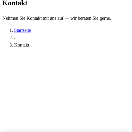
Kontakt
Nehmen Sie Kontakt mit uns auf — wir beraten Sie gerne.
Startseite
/
Kontakt
Name
*
Firma
E-Mail-Adresse
*
Telefon
Betreff
*
Nachricht
*