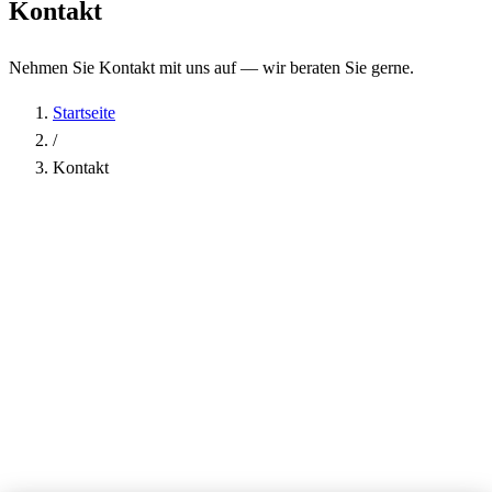
Kontakt
Nehmen Sie Kontakt mit uns auf — wir beraten Sie gerne.
Startseite
/
Kontakt
Name
*
Firma
E-Mail-Adresse
*
Telefon
Betreff
*
Nachricht
*