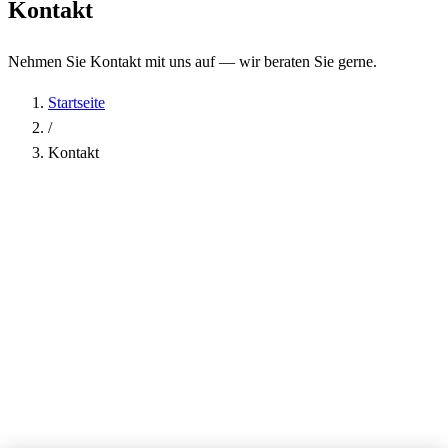
Kontakt
Nehmen Sie Kontakt mit uns auf — wir beraten Sie gerne.
Startseite
/
Kontakt
Name
*
Firma
E-Mail-Adresse
*
Telefon
Betreff
*
Nachricht
*