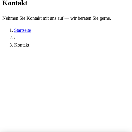
Kontakt
Nehmen Sie Kontakt mit uns auf — wir beraten Sie gerne.
Startseite
/
Kontakt
Name
*
Firma
E-Mail-Adresse
*
Telefon
Betreff
*
Nachricht
*