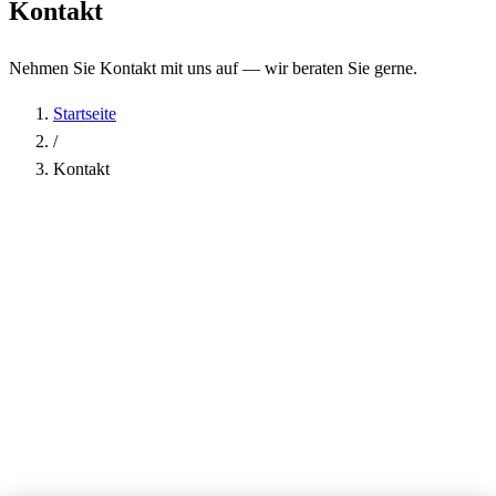
Kontakt
Nehmen Sie Kontakt mit uns auf — wir beraten Sie gerne.
Startseite
/
Kontakt
Name
*
Firma
E-Mail-Adresse
*
Telefon
Betreff
*
Nachricht
*