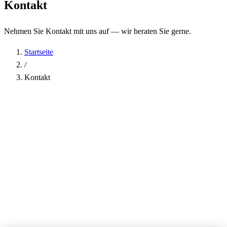
Kontakt
Nehmen Sie Kontakt mit uns auf — wir beraten Sie gerne.
Startseite
/
Kontakt
Name
*
Firma
E-Mail-Adresse
*
Telefon
Betreff
*
Nachricht
*