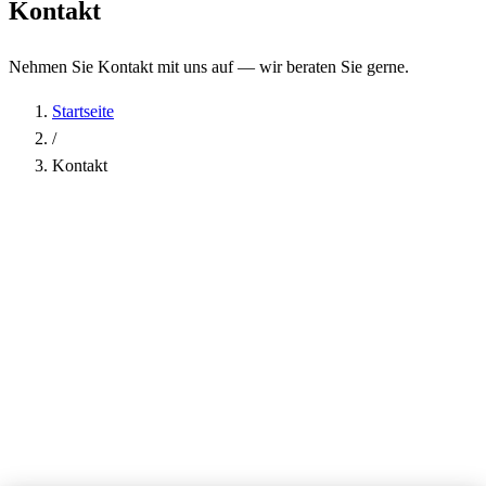
Kontakt
Nehmen Sie Kontakt mit uns auf — wir beraten Sie gerne.
Startseite
/
Kontakt
Name
*
Firma
E-Mail-Adresse
*
Telefon
Betreff
*
Nachricht
*