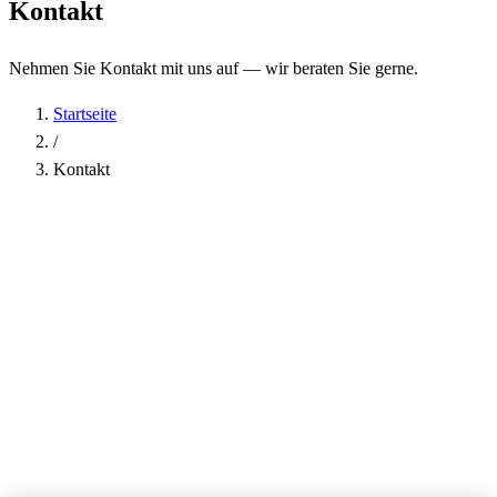
Kontakt
Nehmen Sie Kontakt mit uns auf — wir beraten Sie gerne.
Startseite
/
Kontakt
Name
*
Firma
E-Mail-Adresse
*
Telefon
Betreff
*
Nachricht
*