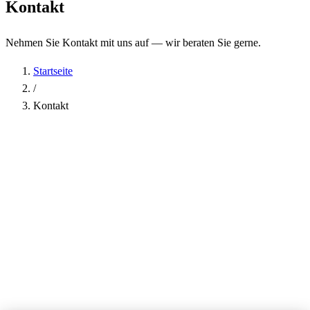
Kontakt
Nehmen Sie Kontakt mit uns auf — wir beraten Sie gerne.
Startseite
/
Kontakt
Name
*
Firma
E-Mail-Adresse
*
Telefon
Betreff
*
Nachricht
*