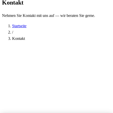
Kontakt
Nehmen Sie Kontakt mit uns auf — wir beraten Sie gerne.
Startseite
/
Kontakt
Name
*
Firma
E-Mail-Adresse
*
Telefon
Betreff
*
Nachricht
*