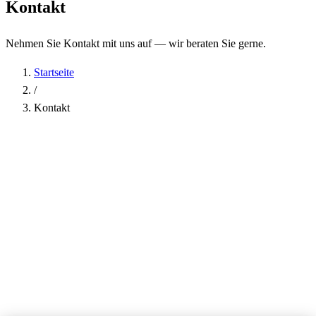
Kontakt
Nehmen Sie Kontakt mit uns auf — wir beraten Sie gerne.
Startseite
/
Kontakt
Name
*
Firma
E-Mail-Adresse
*
Telefon
Betreff
*
Nachricht
*