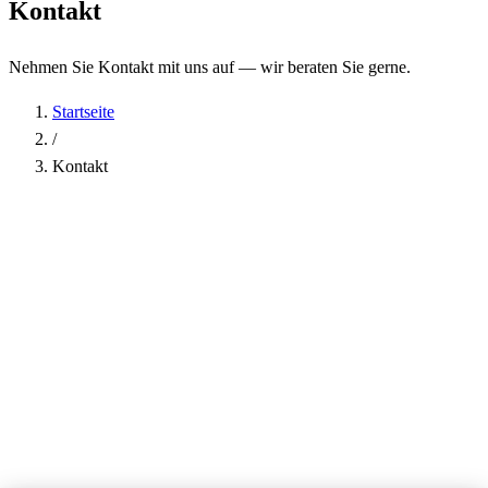
Kontakt
Nehmen Sie Kontakt mit uns auf — wir beraten Sie gerne.
Startseite
/
Kontakt
Name
*
Firma
E-Mail-Adresse
*
Telefon
Betreff
*
Nachricht
*