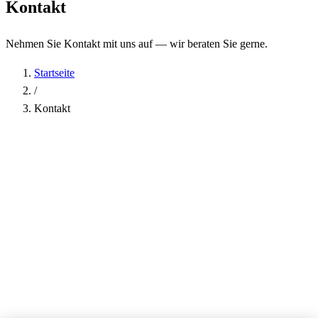
Kontakt
Nehmen Sie Kontakt mit uns auf — wir beraten Sie gerne.
Startseite
/
Kontakt
Name
*
Firma
E-Mail-Adresse
*
Telefon
Betreff
*
Nachricht
*