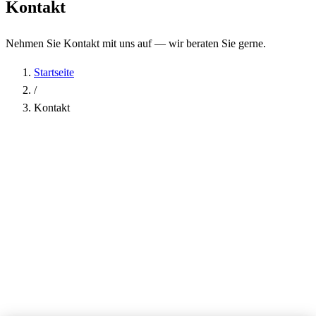
Kontakt
Nehmen Sie Kontakt mit uns auf — wir beraten Sie gerne.
Startseite
/
Kontakt
Name
*
Firma
E-Mail-Adresse
*
Telefon
Betreff
*
Nachricht
*