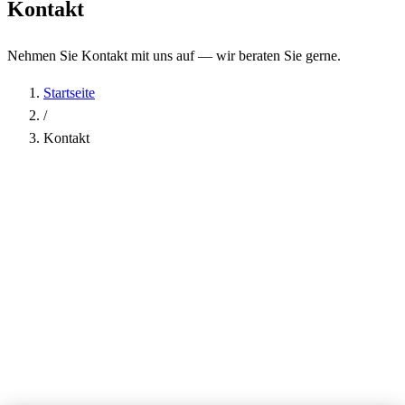
Kontakt
Nehmen Sie Kontakt mit uns auf — wir beraten Sie gerne.
Startseite
/
Kontakt
Name
*
Firma
E-Mail-Adresse
*
Telefon
Betreff
*
Nachricht
*