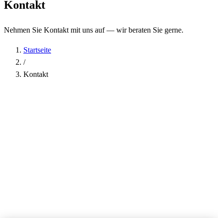
Kontakt
Nehmen Sie Kontakt mit uns auf — wir beraten Sie gerne.
Startseite
/
Kontakt
Name
*
Firma
E-Mail-Adresse
*
Telefon
Betreff
*
Nachricht
*