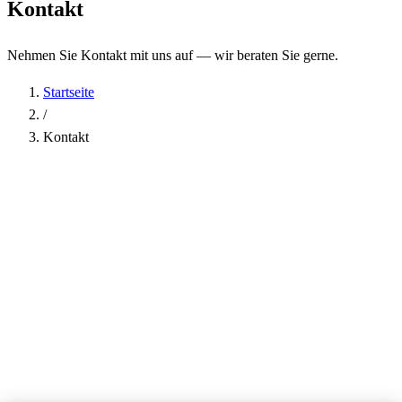
Kontakt
Nehmen Sie Kontakt mit uns auf — wir beraten Sie gerne.
Startseite
/
Kontakt
Name
*
Firma
E-Mail-Adresse
*
Telefon
Betreff
*
Nachricht
*