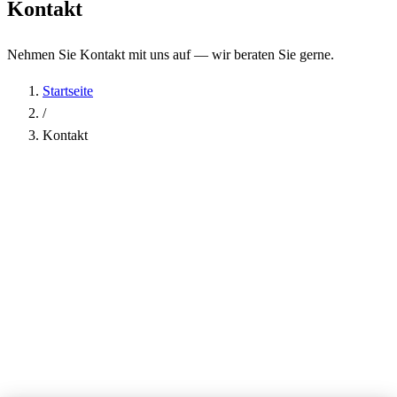
Kontakt
Nehmen Sie Kontakt mit uns auf — wir beraten Sie gerne.
Startseite
/
Kontakt
Name
*
Firma
E-Mail-Adresse
*
Telefon
Betreff
*
Nachricht
*