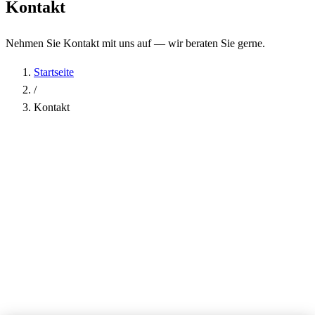
Kontakt
Nehmen Sie Kontakt mit uns auf — wir beraten Sie gerne.
Startseite
/
Kontakt
Name
*
Firma
E-Mail-Adresse
*
Telefon
Betreff
*
Nachricht
*